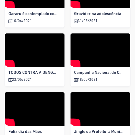
Gararu é contemplado com MALETAS DIGITAIS
Gravidez na adolescência
10/06/2021
31/05/2021
TODOS CONTRA A DENGUE, ZIKA E CHIKUNGUNYA!
Campanha Nacional de Combate ao Abuso e á exploração sexual de Crianças
22/05/2021
18/05/2021
Feliz dia das Mães
Jingle da Prefeitura Municipal de Gararu