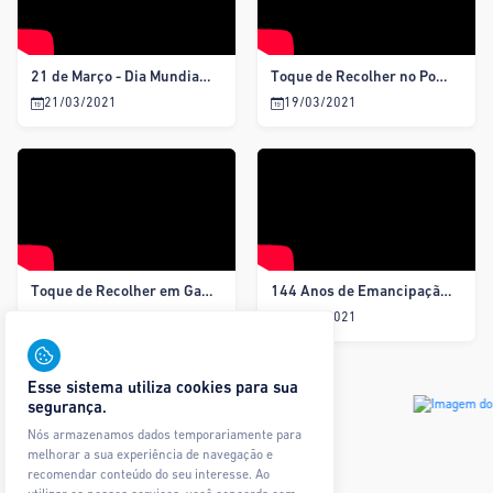
21 de Março - Dia Mundial da Infância
Toque de Recolher no Pov. São Mateus em Gararu/SE
21/03/2021
19/03/2021
Toque de Recolher em Gararu
144 Anos de Emancipação Política de Gararu
18/03/2021
16/03/2021
Esse sistema utiliza cookies para sua
segurança.
Nós armazenamos dados temporariamente para
melhorar a sua experiência de navegação e
recomendar conteúdo do seu interesse. Ao