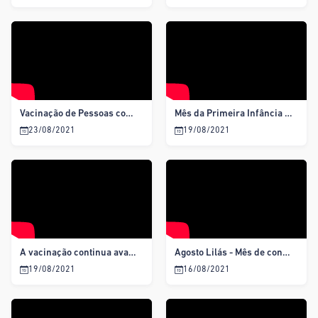
Vacinação de Pessoas com 18 anos ou mais no Pov. São Mateus
Mês da Primeira Infância Programa Criança Feliz
23/08/2021
19/08/2021
A vacinação continua avançando em Gararu.
Agosto Lilás - Mês de conscientização e enfrentamento à violência contra a mulher
19/08/2021
16/08/2021