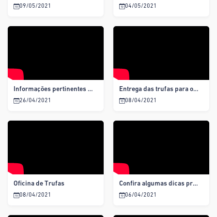
09/05/2021
04/05/2021
Informações pertinentes ao Novo Auxílio Emergencial 2021.
Entrega das trufas para os usuários dos equipamentos socioassistenciais.
26/04/2021
08/04/2021
Oficina de Trufas
Confira algumas dicas prevenir o COVID-19
08/04/2021
06/04/2021