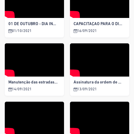
01 DE OUTUBRO - DIA INTERNACIONAL DA PESSOA IDOSA
CAPACITAÇÃO PARA O DIAGNÓSTICO PRECOCE AO CÂNCER INFANTO-JUVENIL
01/10/2021
16/09/2021
Manutenção das estradas vicinais
Assinatura da ordem de serviço para revestimento primário da Rodovia SE-175
14/09/2021
13/09/2021