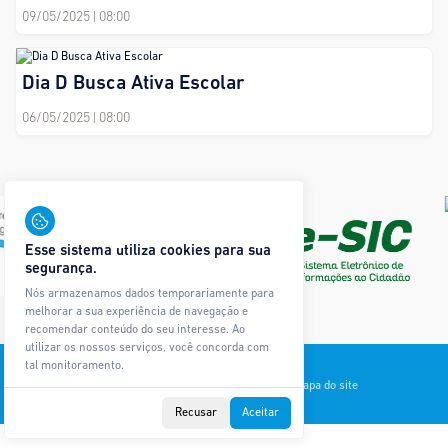
09/05/2025
| 08:00
Dia D Busca Ativa Escolar
06/05/2025
| 08:00
Esse sistema utiliza cookies para sua
segurança.
Nós armazenamos dados temporariamente para
melhorar a sua experiência de navegação e
recomendar conteúdo do seu interesse. Ao
utilizar os nossos serviços, você concorda com
Todos os direitos reservados © Ágape Sistemas
tal monitoramento.
Contato
Política de Privacidade
Glossário
Mapa do site
Recusar
Aceitar